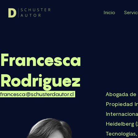
Inicio
Servic
Francesca
Rodriguez
Abogada de l
francesca@schusterdautor.cl
Propiedad In
Internaciona
Heidelberg 
Tecnologías,